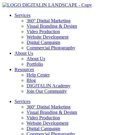
Skip
to
Services
content
360° Digital Marketing
Visual Branding & Design
Video Production
Website Development
Digital Campaign
Commercial Photography
About Us
About Us
Portfolio
Resources
Help Center
Blog
DIGITALIN Academy
Join Our Community
Services
360° Digital Marketing
Visual Branding & Design
Video Production
Website Development
Digital Campaign
Commercial Photography